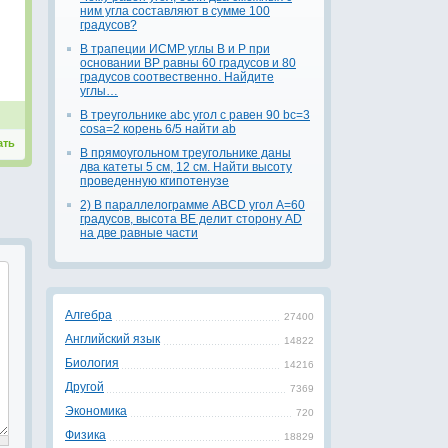
ним угла составляют в сумме 100
градусов?
В трапеции ИСМР углы В и Р при
основании ВР равны 60 градусов и 80
градусов соотвественно. Найдите
углы…
В треугольнике abc угол c равен 90 bc=3
cosa=2 корень 6/5 найти ab
ать
В прямоугольном треугольнике даны
два катеты 5 см, 12 см. Найти высоту
проведенную кгипотенузе
2) В параллелограмме ABCD угол A=60
градусов, высота BE делит сторону AD
на две равные части
Алгебра
27400
Английский язык
14822
Биология
14216
Другой
7369
Экономика
720
Физика
18829