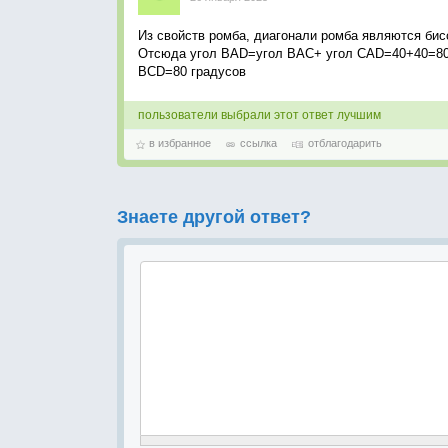
Из свойств ромба, диагонали ромба являются би
Отсюда угол ВАD=угол BAC+ угол CAD=40+40=80 
BCD=80 градусов
пользователи выбрали этот ответ лучшим
в избранное
ссылка
отблагодарить
Знаете другой ответ?