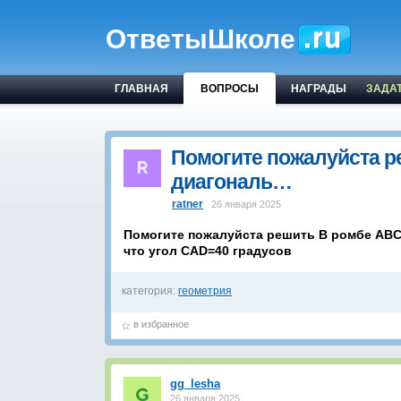
ОтветыШколе
ГЛАВНАЯ
ВОПРОСЫ
НАГРАДЫ
ЗАДА
Помогите пожалуйста р
диагональ…
ratner
26 января 2025
Помогите пожалуйста решить В ромбе ABCD
что угол CAD=40 градусов
категория:
геометрия
в избранное
gg_lesha
26 января 2025