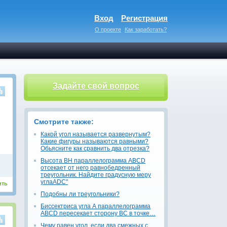
Вход
Регистрация
О проекте
Как заработать?
Задайте свой вопрос
Смотрите также:
Какой угол называется развернутым?
Какие фигуры называются равными?
Обьясните как сравнить два отрезка?
Высота BH параллелограмма ABCD
отсекает от него равнобедренный
треугольник. Найдите градусную меру
углаADC"
ить
Подобны ли треугольники?
Биссектриса угла А параллелограмма
ABCD пересекает сторону BC в точке…
Чему равен угол, если два смежных с