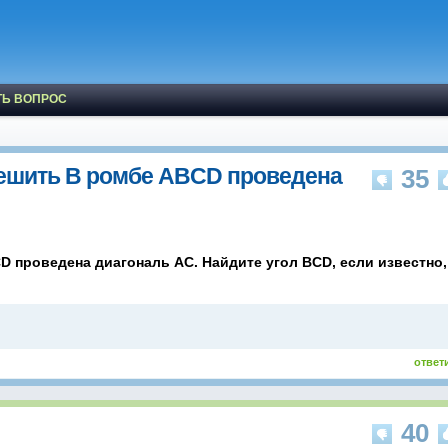
ТЬ ВОПРОС
ешить В ромбе ABCD проведена
35
 проведена диагональ AC. Найдите угол BCD, если известно,
ответ
40