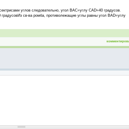
ссектрисами углов следовательно, угол ВАС=углу САD=40 градусов.
градусовИз св-ва ромба, противолежащие углы равны угол BAD=углу
комментиров