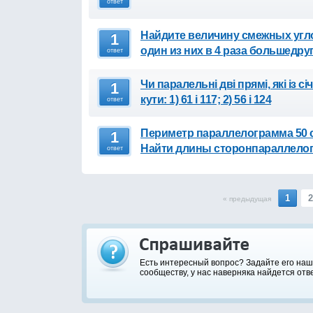
ответ
Найдите величину смежных углов
1
один из них в 4 раза большедру
ответ
Чи паралельні дві прямі, які із
1
кути: 1) 61 і 117; 2) 56 і 124
ответ
Периметр параллелограмма 50 см
1
Найти длины сторонпараллело
ответ
1
2
« предыдущая
Есть интересный вопрос? Задайте его на
сообществу, у нас наверняка найдется отве