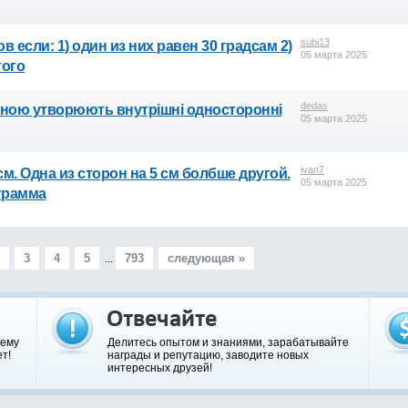
subi13
 если: 1) один из них равен 30 градсам 2)
05 марта 2025
гого
dedas
 січною утворюють внутрішні односторонні
05 марта 2025
ivan7
. Одна из сторон на 5 см болбше другой.
05 марта 2025
грамма
3
4
5
793
следующая »
...
шему
Делитесь опытом и знаниями, зарабатывайте
т!
награды и репутацию, заводите новых
интересных друзей!