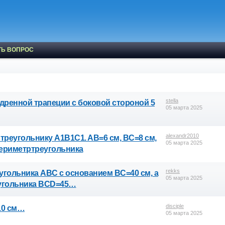
ТЬ ВОПРОС
stella
ренной трапеции с боковой стороной 5
05 марта 2025
alexandr2010
треугольнику A1B1C1. AB=6 см, BC=8 см,
05 марта 2025
периметртреугольника
rekks
гольника ABC с основанием BC=40 см, а
05 марта 2025
еугольника BCD=45…
disciple
10 см…
05 марта 2025