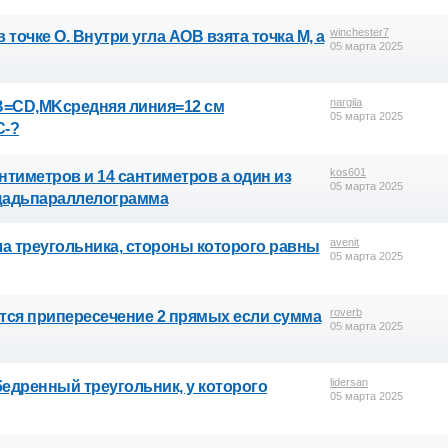
winchester7
точке O. Внутри угла AOB взята точка M, а
05 марта 2025
nargila
B=CD,MKсредняя линия=12 см
05 марта 2025
C-?
kos601
тиметров и 14 сантиметров а один из
05 марта 2025
ощадьпараллелограмма
avenit
ла треугольника, стороны которого равны
05 марта 2025
roverb
тся припересечение 2 прямых если сумма
05 марта 2025
lidersan
едренный треугольник, у которого
05 марта 2025