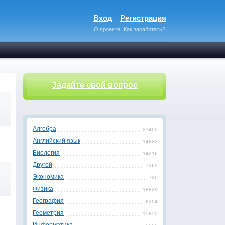
Вход
Регистрация
О проекте
Как заработать?
Задайте свой вопрос
Алгебра
27400
Английский язык
14822
Биология
14216
Другой
7369
Экономика
720
Физика
18829
География
8304
Геометрия
15850