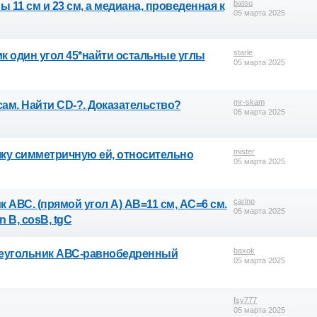
batsu
 11 см и 23 см, а медиана, проведенная к
05 марта 2025
starle
 один угол 45*найти остальные углы
05 марта 2025
mr-skam
усам. Найти CD-?. Доказательство?
05 марта 2025
mister
точку симметричную ей, относительно
05 марта 2025
carino
АВС. (прямой угол А) АВ=11 см, АС=6 см.
05 марта 2025
 B, cosB, tgC
baxok
 Треугольник АВС-равнобедренный
05 марта 2025
fsy777
05 марта 2025