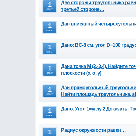
Две стороны треугольника равны
1
третьей стороне…
ответ
Дан вписанный четырехугольник
1
ответ
Дано: BC-8 см, угол D=100 град
1
ответ
Дана точка М (2,-3,4). Найдите 
1
плоскости (х, о, у)
ответ
Дан прямоугольный треугольник 
1
Найти площадь треугольника, sin
ответ
Дано: Угол 1=углу 2 Доказать:
1
ответ
Радиус окружности равен…
1