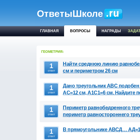
ОтветыШколе
ГЛАВНАЯ
ВОПРОСЫ
НАГРАДЫ
ЗАДА
ГЕОМЕТРИЯ:
Найти среднюю линию равнобед
1
см и периметром 26 см
ответ
Дано треугольник ABC подобен 
1
AC=12 см, A1C1=6 см. Найдите 
ответ
Периметр равнобедренного треу
1
периметр равностороннего тр
ответ
В прямоугольнике АВСД… АД=
1
ответ