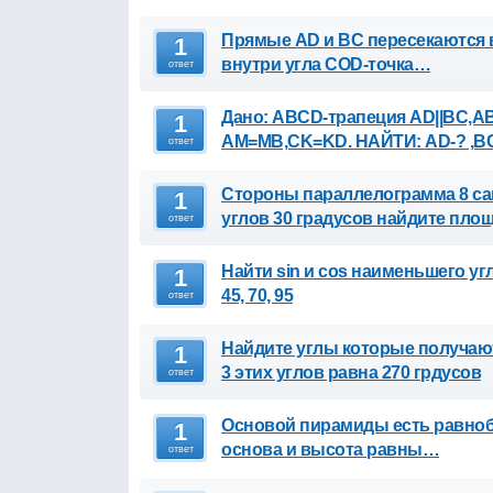
Прямые AD и BC пересекаются в 
1
внутри угла СOD-точка…
ответ
Дано: ABCD-трапеция AD||BC,A
1
AM=MB,CK=KD. НАЙТИ: AD-? ,B
ответ
Стороны параллелограмма 8 сан
1
углов 30 градусов найдите пл
ответ
Найти sin и cos наименьшего уг
1
45, 70, 95
ответ
Найдите углы которые получаю
1
3 этих углов равна 270 грдусов
ответ
Основой пирамиды есть равноб
1
основа и высота равны…
ответ