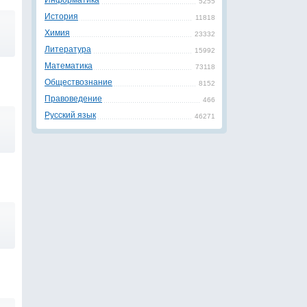
Информатика
5255
История
11818
Химия
23332
Литература
15992
Математика
73118
Обществознание
8152
Правоведение
466
Русский язык
46271