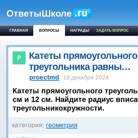
ОтветыШколе
ГЛАВНАЯ
ВОПРОСЫ
НАГРАДЫ
ЗАДАТЬ ВОПРОС
Катеты прямоугольного
треугольника равны…
proectmd
19 декабря 2024
Катеты прямоугольного треуголь
см и 12 см. Найдите радиус впис
треугольникокружности.
категория:
геометрия