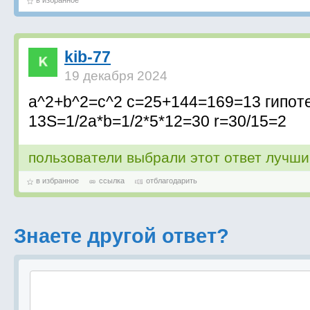
в избранное
kib-77
19 декабря 2024
a^2+b^2=c^2 c=25+144=169=13 гипот
13S=1/2a*b=1/2*5*12=30 r=30/15=2
пользователи выбрали этот ответ лучш
в избранное
ссылка
отблагодарить
Знаете другой ответ?